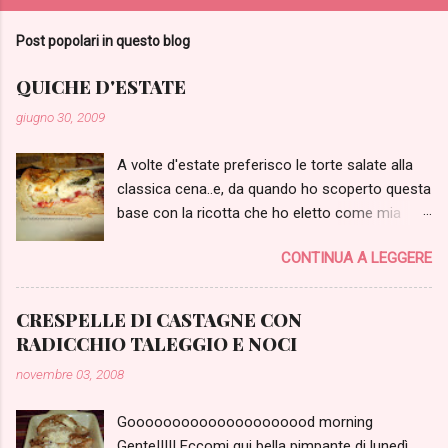
Post popolari in questo blog
QUICHE D'ESTATE
giugno 30, 2009
A volte d'estate preferisco le torte salate alla
classica cena..e, da quando ho scoperto questa
base con la ricotta che ho eletto come mia
sostituta alla brisèe, mi sto dando da fare.
CONTINUA A LEGGERE
Avevo voglia di una torta con le verdure..ma
non di accendere la griglia ed allora le ho cotte
al microonde...poi invece della panna lo
CRESPELLE DI CASTAGNE CON
yogurt..insomma l'ho un po' modificata da una
RADICCHIO TALEGGIO E NOCI
classica quiche..ma è venuta saporita ed un po'
novembre 03, 2008
più leggera, no? QUICHE D'ESTATE Di Michela
Pepe e Peperoncino BASE TORTA RICOTTA 1
Gooooooooooooooooooood morning
peperone rosso arrostito al mo 2 zucchine
Gente!!!!! Eccomi qui bella pimpante di lunedì