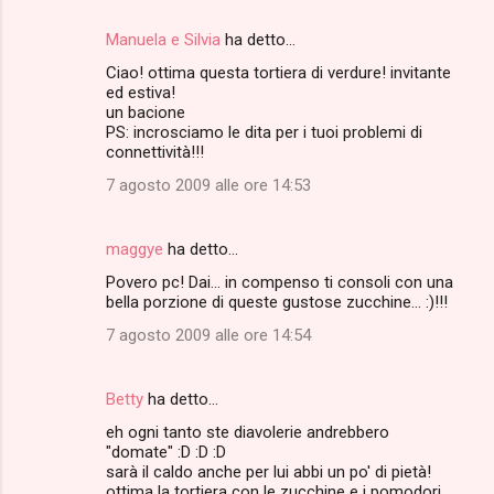
Manuela e Silvia
ha detto…
C
Ciao! ottima questa tortiera di verdure! invitante
o
ed estiva!
m
un bacione
PS: incrosciamo le dita per i tuoi problemi di
m
connettività!!!
e
7 agosto 2009 alle ore 14:53
n
t
maggye
ha detto…
i
Povero pc! Dai... in compenso ti consoli con una
bella porzione di queste gustose zucchine... :)!!!
7 agosto 2009 alle ore 14:54
Betty
ha detto…
eh ogni tanto ste diavolerie andrebbero
"domate" :D :D :D
sarà il caldo anche per lui abbi un po' di pietà!
ottima la tortiera con le zucchine e i pomodori,