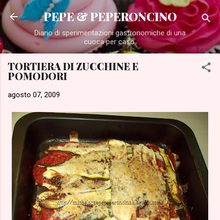
Passa ai contenuti principali
PEPE & PEPERONCINO
Diario di sperimentazioni gastronomiche di una
cuoca per caso.
TORTIERA DI ZUCCHINE E
POMODORI
agosto 07, 2009