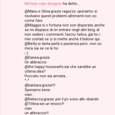
Michela cake designer
ha detto…
@Manu e Silvia:grazie ragazze..speriamo si
risolvano questi problemi altrimenti non so
come fare.
@Maggye:si x fortuna non son disperata..anche
se mi dispiace di nn entrare negli altri blog..di
non vedere i commenti..faccio fatica..già ho i
min contati se ci si mette anche il bidone qui.
@Betty:si tanta pietà e pazienza però...non so
mica sai se ce le ho
;-)
@Danea:grazie.
Un abbraccio
@the happy housewife:sai che sarebbe un
ottima idea?
Peccato non sia armata...
°-°
@barbara:grazie!!!
Speriamo bene.
ciao..
@Rebecca:grazie..per il pc sono allo sbando
@Tittina:sei un tesoro!!
ciao
un abbraccio!!