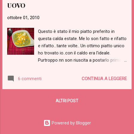
UOVO
ottobre 01, 2010
Questo è stato il mio piatto preferito in
questa calda estate. Me lo son fatto e rifatto
e rifatto...tante volte.. Un ottimo piatto unico
ho trovato io..con il caldo era l'ideale.
Purtroppo nn son riuscita a postarlo prima,
ma tenetelo d'occhio per l'anno prossimo.
Ve lo consiglio vivissimamente. GAZPACHO
CONTINUA A LEGGERE
6 commenti
DI ZUCCHINE E UOVO CI AGO 2010 600 gr
zucchine 50 gr pancarrè senza crosta 40 gr
peperone verde 30 gr cipolla 4 uova sode
ALTRI POST
aceto basilico pomodorini--sigh non li
avevo-- olio evo sale Mondare le zucchine.
Tagliatele a metà e privarle dei semi,
Powered by Blogger
tagliatele a rondelle, salatele e fatele
spurgare per 30'. Mettere il pancarrè in