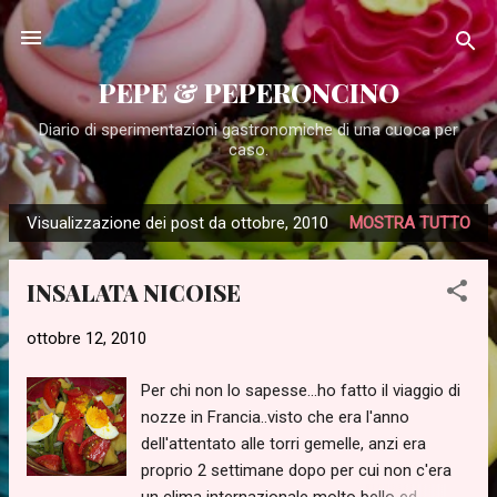
Passa ai contenuti principali
PEPE & PEPERONCINO
Diario di sperimentazioni gastronomiche di una cuoca per
caso.
Visualizzazione dei post da ottobre, 2010
MOSTRA TUTTO
P
o
INSALATA NICOISE
s
t
ottobre 12, 2010
Per chi non lo sapesse...ho fatto il viaggio di
nozze in Francia..visto che era l'anno
dell'attentato alle torri gemelle, anzi era
proprio 2 settimane dopo per cui non c'era
un clima internazionale molto bello ed